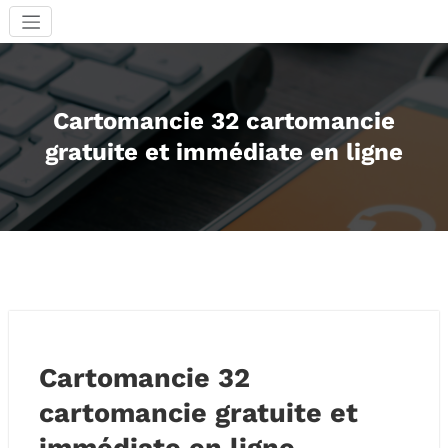
Aller
au
contenu
Cartomancie 32 cartomancie
gratuite et immédiate en ligne
Cartomancie 32
cartomancie gratuite et
immédiate en ligne