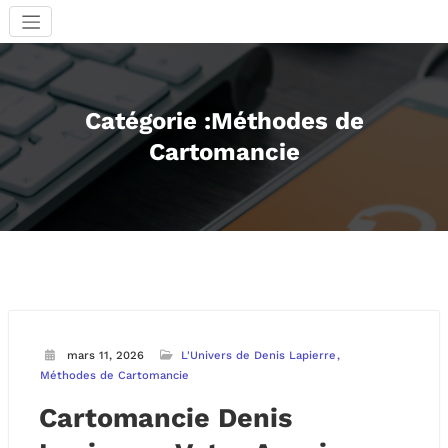
Aller
au
contenu
Catégorie :Méthodes de
Cartomancie
mars 11, 2026
L'Univers de Denis Lapierre
Méthodes de Cartomancie
Cartomancie Denis